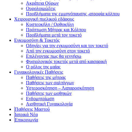
Ακράτεια Ούρων
Ουρολοιμώξεις
Προβλήματα της εμμηνόπαυσης -ατροφία κόλπου
Χειρουργική πυελικού εδάφους
Κυστεοκήλη / Ορθοκήλη
Πρόπτωση Μήτρας και Κόλπου
Προβλήματα μετά τον τοκετό
Εγκυμοσύνη & Τοκετός
Οδηγίες για την εγκυμοσύνη και τον τοκετό
Από την εγκυμοσύνη στον τοκετό
Επιλέγοντας πως θα γεννήσω
Φυσιολογικός τοκετός μετά από καισαρική
Ο ρόλος της μαίας
Γυναικολογικές Παθήσεις
Παθήσεις της μήτρας
Παθήσεις των σαλπίγγων
Υστεροσκόπηση – Λαπαροσκόπηση
Παθήσεις των ωοθηκών
Ενδομητρίωση
Αισθητική Γυναικολογία
Παθήσεις Μαστού
Ιατρικά Νέα
Επικοινωνία