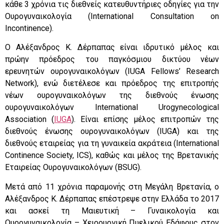
κάθε 3 χρόνια τις διεθνείς κατευθυντήριες οδηγίες για την
Ουρογυναικολογία (International Consultation on
Incontinence).
Ο Αλέξανδρος Κ. Δέρπαπας είναι ιδρυτικό μέλος και
πρώην πρόεδρος του παγκόσμιου δικτύου νέων
ερευνητών ουρογυναικολόγων (IUGA Fellows’ Research
Network), ενώ διετέλεσε και πρόεδρος της επιτροπής
νέων ουρογυναικολόγων της διεθνούς ένωσης
ουρογυναικολόγων International Urogynecological
Association (
IUGA
). Είναι επίσης μέλος επιτροπών της
διεθνούς ένωσης ουρογυναικολόγων (IUGA) και της
διεθνούς εταιρείας για τη γυναικεία ακράτεια (International
Continence Society, ICS), καθώς και μέλος της Βρετανικής
Εταιρείας Ουρογυναικολόγων (BSUG).
Μετά από 11 χρόνια παραμονής στη Μεγάλη Βρετανία, ο
Αλέξανδρος Κ. Δέρπαπας επέστρεψε στην Ελλάδα το 2017
και ασκεί τη Μαιευτική – Γυναικολογία και
Ουρογυναικολογία – Χειρουργική Πυελικού Εδάφους στον