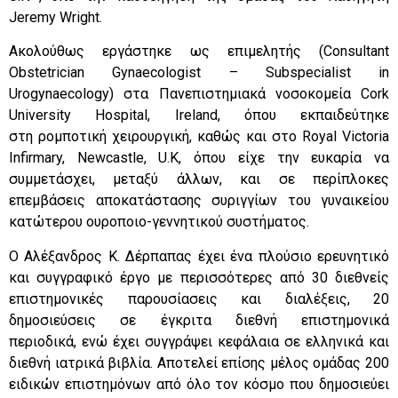
Jeremy Wright.
Ακολούθως εργάστηκε ως επιμελητής (Consultant
Obstetrician Gynaecologist – Subspecialist in
Urogynaecology) στα Πανεπιστημιακά νοσοκομεία Cork
University Hospital, Ireland, όπου εκπαιδεύτηκε
στη ρομποτική χειρουργική, καθώς και στο Royal Victoria
Infirmary, Newcastle, U.K, όπου είχε την ευκαρία να
συμμετάσχει, μεταξύ άλλων, και σε περίπλοκες
επεμβάσεις αποκατάστασης συριγγίων του γυναικείου
κατώτερου ουροποιο-γεννητικού συστήματος.
Ο Αλέξανδρος Κ. Δέρπαπας έχει ένα πλούσιο ερευνητικό
και συγγραφικό έργο με περισσότερες από 30 διεθνείς
επιστημονικές παρουσίασεις και διαλέξεις, 20
δημοσιεύσεις σε έγκριτα διεθνή επιστημονικά
περιοδικά, ενώ έχει συγγράψει κεφάλαια σε ελληνικά και
διεθνή ιατρικά βιβλία. Αποτελεί επίσης μέλος ομάδας 200
ειδικών επιστημόνων από όλο τον κόσμο που δημοσιεύει