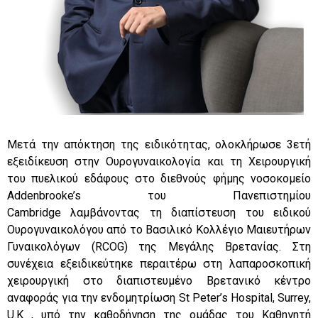
Μετά την απόκτηση της ειδικότητας, ολοκλήρωσε 3ετή
εξειδίκευση στην Ουρογυναικολογία και τη Χειρουργική
του πυελικού εδάφους στο διεθνούς φήμης νοσοκομείο
Addenbrooke’s του Πανεπιστημίου
Cambridge λαμβάνοντας τη διαπίστευση του ειδικού
Ουρογυναικολόγου από το Βασιλικό Κολλέγιο Μαιευτήρων
Γυναικολόγων (RCOG) της Μεγάλης Βρετανίας. Στη
συνέχεια εξειδικεύτηκε περαιτέρω στη λαπαροσκοπική
χειρουργική στο διαπιστευμένο Βρετανικό κέντρο
αναφοράς για την ενδομητρίωση St Peter’s Hospital, Surrey,
U.K , υπό την καθοδήγηση της ομάδας του Καθηγητή