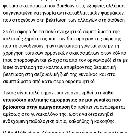
φυτικά σκευάσματα που βοηθούν στις εξάψεις, αλλά και
συγκεκριμένη κατηγορία αντικαταθλιπτικών φαρμάκων,
που στοχεύουν στη βελτίωση των αλλαγών στη διάθεση.
Σε ότι αφορά δε τα πολύ ενοχλητικά συμπτώματα της
κολπικής ξηρότητας και των διαταραχών της ούρησης
που τη συνοδεύουν, η αντιμετώπιση γίνεται είτε με τη
χορήγηση τοπικών ορμονικών σκευασμάτων στον κόλπο
(που απορροφώνται ελάχιστα από τον οργανισμό) είτε με
laser ανάπλαση του κόλπου, επιφέροντας θεαματική
βελτίωση στη σεξουαλική ζωή της γυναίκας και στα
συμπτώματα από κατώτερο ουροποιητικό.
Τέλος είναι πολύ σημαντικό να αναφερθεί ότι
κάθε
επεισόδιο κολπικής αιμορραγίας σε μια γυναίκα που
βρίσκεται στην εμμηνόπαυση
θα πρέπει να αναφέρεται
αμέσως στο γυναικολόγο της, ώστε να διερευνηθεί
ενδεχόμενη παθολογική αιτία, καλοήθης ή κακοήθης.
Ο Δρ Αλέξανδρος Δέρπαπας, Μαιευτήρας – Γυναικολόγος,