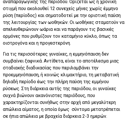
αναπαραγωγικής της περιόδου. Ορίζεται ως η χρονική
στιγμή που ακολουθεί 12 συνεχείς μήνες χωρίς έμμηνο
ρύση (περίοδος) και σηματοδοτεί με την οριστική παύση
της λειτουργίας των ωοθηκών. Οι ωοθήκες σταματούν να
απελευθερώνουν ωάρια και να παράγουν τις βασικές
ορμόνες που ρυθμίζουν τον καταμήνιο κύκλο, όπως τα
οιστρογόνα και η προγεστερόνη.
Για τις περισσότερες γυναίκες, η εμμηνόπαυση δεν
συμβαίνει ξαφνικά. Αντίθετα, είναι το αποτέλεσμα μιας
σταδιακής διαδικασίας που περιλαμβάνει την
προεμμηνόπαυση, ή κοινώς κλιμακτήριο, τη μεταβατική
δηλαδή περίοδο έως την πλήρη παύση της εμμήνου
ρύσεως. Στη διάρκεια αυτής της περιόδου, οι γυναίκες
συχνά βιώνουν ακανόνιστες περιόδους, που
χαρακτηρίζονται συνήθως στην αρχή από μεγαλύτερη
απώλεια αίματος, η οποία όμως σύντομα μετατρέπεται
σε ήπια απώλεια με βραχεία διάρκεια 2-3 ημερών.