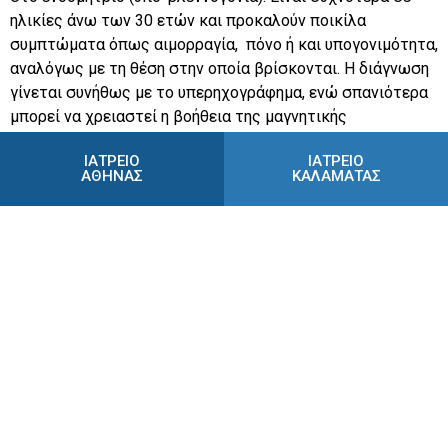
ηλικίες άνω των 30 ετών και προκαλούν ποικίλα
συμπτώματα όπως αιμορραγία, πόνο ή και υπογονιμότητα,
αναλόγως με τη θέση στην οποία βρίσκονται. Η διάγνωση
γίνεται συνήθως με το υπερηχογράφημα, ενώ σπανιότερα
μπορεί να χρειαστεί η βοήθεια της μαγνητικής
τομογραφίας. Η αποτελεσματική θεραπεία συνίσταται στη
ΙΑΤΡΕΙΟ
ΙΑΤΡΕΙΟ
χειρουργική τους αφαίρεση.
ΑΘΗΝΑΣ
ΚΑΛΑΜΑΤΑΣ
Αδενομύωση
Είναι η πάθηση που προκύπτει λόγω της «μετανάστευσης»
κυττάρων της εσωτερικής στοιβάδας (ενδομήτριο) στο
μυικό τοίχωμα της μήτρας, τα οποία κάτω από την
επίδραση των ορμονών (οιστρογόνα και προγεστερόνη) σε
κάθε έμμηνο ρύση αυξάνουν σε μέγεθος με αποτέλεσμα
την διόγκωση της μήτρας και την αιμορραγία. Η θεραπεία
είναι συντηρητική στην αναπαραγωγική ηλικία και